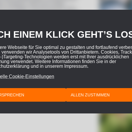
ten Gespräch, über einen ersten
hin zur fer­ti­gen Lösung und dem weit­
für Sie beste Lösung. Schnell, agil und
CH EINEM KLICK GEHT’S LO
re Webseite für Sie optimal zu gestalten und fortlaufend verbe
 verwen­den wir Analysetools von Drittanbietern. Cookies, Track
-)Targeting-Techno­logien werden erst mit Ihrer ausdrücklichen
ung verwendet. Weitere Informationen finden Sie in der
hutzerklärung
und in unserem
Impressum
.
uelle Cookie-Einstellungen
RSPRECHEN
ALLEN ZUSTIMMEN