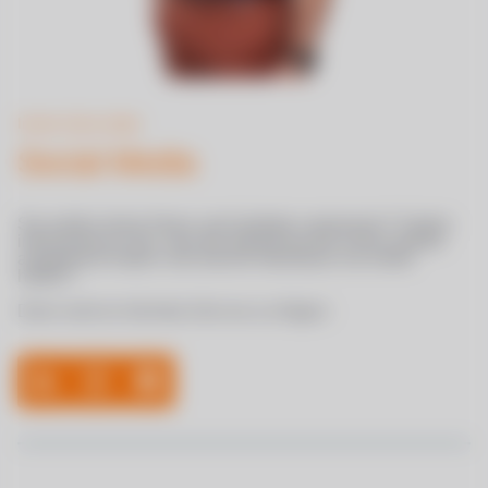
Immer Up-to-date
Social Media
Sie wollen keine News und Updates ver­passen? Zudem
inter­essiert es Sie, was die Spuren­such­er schon wieder
aus­ge­heckt haben und welche Aben­teuer sie erlebt
haben?
Dann wird es höch­ste Zeit uns zu fol­gen: