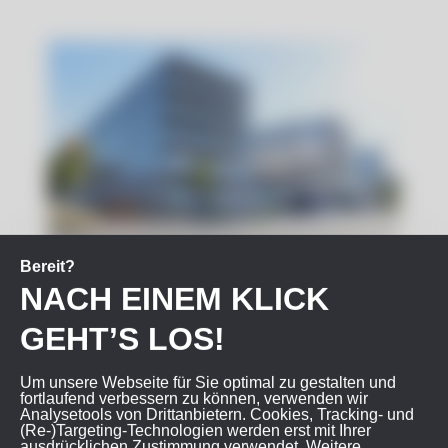
Bereit?
NACH EINEM KLICK
ifm statmath gmbh (The
SUMMIT)
GEHT’S LOS!
Um unsere Webseite für Sie optimal zu gestalten und
Mar­tin­shardt 19
fortlaufend verbessern zu können, verwen­den wir
57074 Siegen
Analysetools von Drittanbietern. Cookies, Tracking- und
Tel.: +49 (0)271 – 319 28 00 1
(Re-)Targeting-Techno­logien werden erst mit Ihrer
Fax: +49 (0)271 – 319 28 00 7
ausdrücklichen Zustimmung verwendet. Weitere