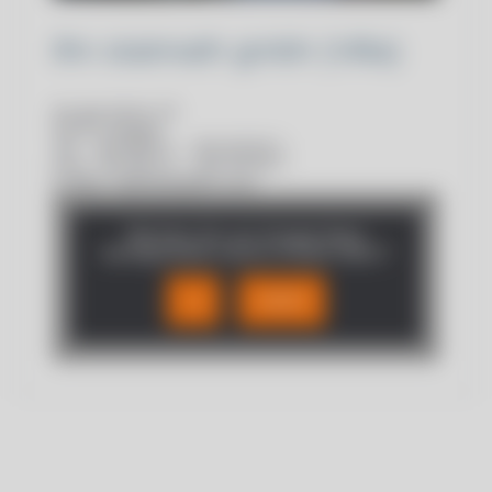
ifm statmath gmbh (Villa)
An der Alche 15
57072 Siegen
Tel.: +49 (0)271 – 319 28 00 1
Fax: +49 (0)271 – 319 28 00 7
E‑Mail: statmath@ifm.com
Möchten Sie von
Google Maps
bereitgestellte externe Inhalte laden?
JA
IMMER