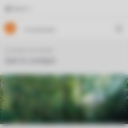
Deutsch
ifm statmath gmbh
Ihr Kontakt zu ifm statmath
Get in con­tact