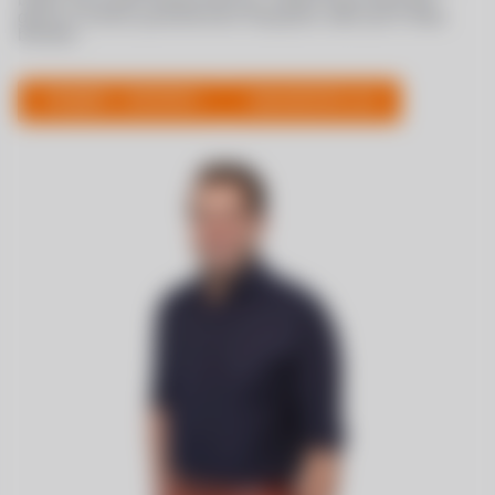
gerne in einem per­sön­lichen Gespräch oder per E‑Mail
berat­en.
+49 (0)271 – 319 28 00 1
statmath@ifm.com