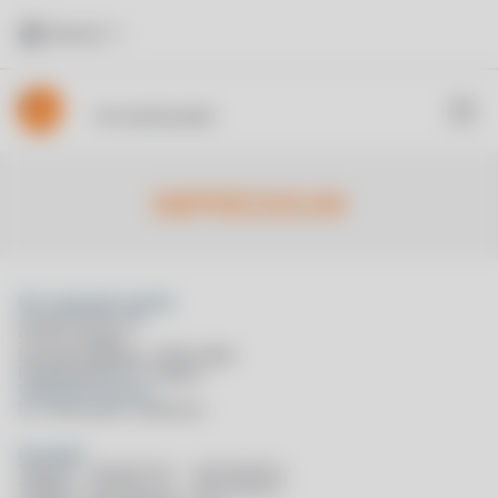
Deutsch
ifm statmath gmbh
IMPRESSUM
ifm stat­math gmbh
An der Alche 15
57072 Siegen
Han­del­sreg­is­ter: HRB 9485
Reg­is­terg­ericht: Siegen
Vertreten durch:
Dr. Alexan­der Hoff­mann
Kon­takt
Tele­fon: +49 (0) 271 – 319 28 00 1
Tele­fax: +49 (0) 271 – 319 28 00 7