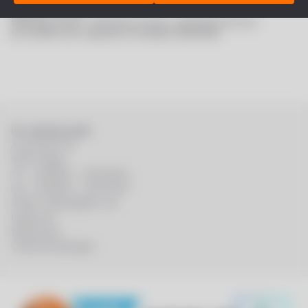
cons
,
emojious.com
,
Becris
von
icon­find­er
ist lizen­siert
von
CC BY 3.0
Birth­day vec­tor
,
Busi­ness vec­tor
,
Back­ground vec­
tor
erstellt von
raw­pix­el
in
freepik
Web­seite.
ifm statmath gmbh
An der Alche 15
57072 Siegen
Tel.:
+49 (0)271 – 319 28 00 1
Fax:
+49 (0)271 – 319 28 00 7
E-Mail:
statmath@ifm.com
Impressum
Datenschutz
Cookie-Einstellungen